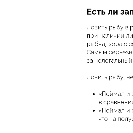
Есть ли за
Ловить рыбу в 
при наличии ли
рыбнадзора с с
Самым серьезн
за нелегальный
Ловить рыбу, н
«Поймал и 
в сравнени
«Поймал и о
что на полу