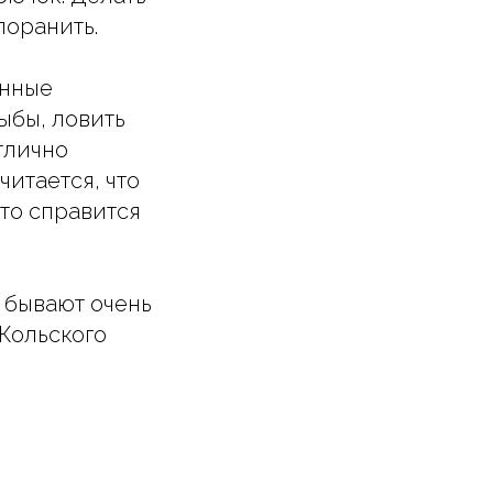
поранить.
анные
ыбы, ловить
тлично
итается, что
сто справится
 бывают очень
Кольского