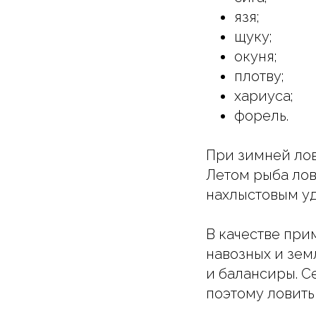
язя;
щуку;
окуня;
плотву;
хариуса;
форель.
При зимней лов
Летом рыба лов
нахлыстовым уд
В качестве при
навозных и зем
и балансиры. С
поэтому ловить