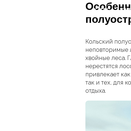
Особенн
ГЛАВНАЯ
ГЛАВНАЯ
О НАС
О НАС
ТУ
ТУ
полуост
Кольский полуо
неповторимые 
хвойные леса. 
нерестятся лос
привлекает как
так и тех, для 
отдыха.