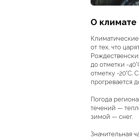
О климате
Климатические 
от тех, что цар
Рождественских
до отметки -40
отметку -20°C.
прогревается до
Погода региона
течений — тепл
зимой — снег.
Значительная ч