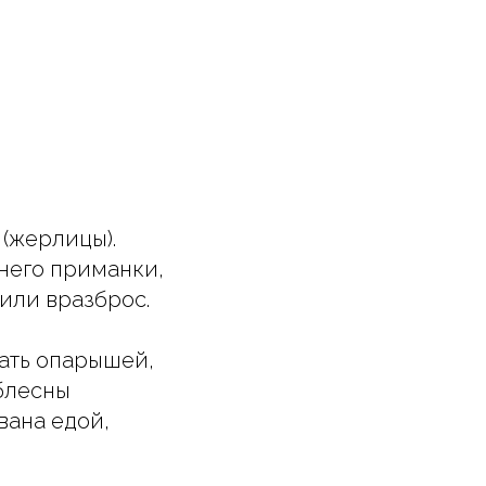
(жерлицы).
него приманки,
или вразброс.
ать опарышей,
блесны
вана едой,