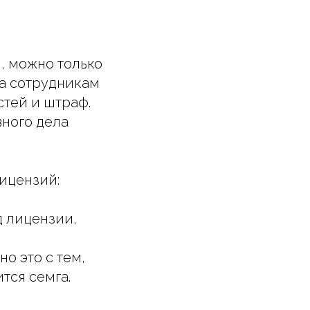
, можно только
за сотрудникам
тей и штраф.
ного дела
лицензий:
д лицензии,
о это с тем,
тся семга.