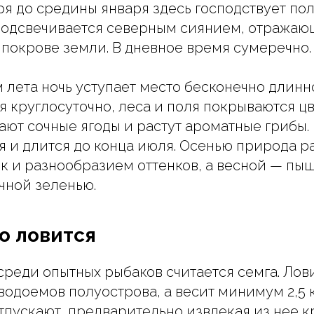
ря до средины января здесь господствует пол
подсвечивается северным сиянием, отража
покрове земли. В дневное время сумеречно.
 лета ночь уступает место бесконечно длинн
я круглосуточно, леса и поля покрываются ц
ают сочные ягоды и растут ароматные грибы.
ая и длится до конца июля. Осенью природа р
к и разнообразием оттенков, а весной — п
чной зеленью.
то ловится
реди опытных рыбаков считается семга. Лови
водоемов полуострова, а весит минимум 2,5 кг
тпускают, предварительно извлекая из нее к