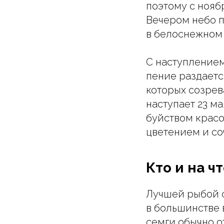
поэтому с нояб
Вечером небо 
в белоснежном 
С наступлением
пение раздаетс
которых созрев
наступает 23 м
буйством красо
цветением и со
Кто и на ч
Лучшей рыбой с
в большинстве 
семги обычно о