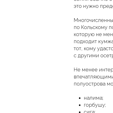
это нужно пред
Многочисленны
по Кольскому п
которую не мен
подходит кумжа
тот, кому удас
с другими осет
Не менее интер
впечатляющими.
полуострова мо
налима;
горбушу;
сига;