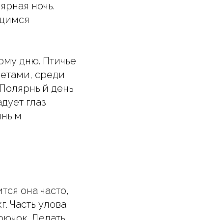
ярная ночь.
ющимся
ому дню. Птичье
ветами, среди
 Полярный день
адует глаз
ышным
тся она часто,
. Часть улова
рючок. Делать