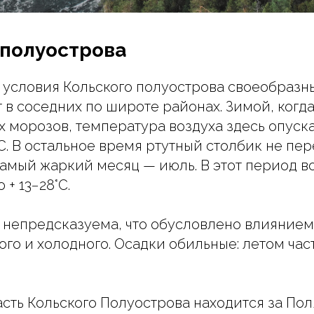
 полуострова
условия Кольского полуострова своеобразн
ят в соседних по широте районах. Зимой, когд
 морозов, температура воздуха здесь опуск
°C. В остальное время ртутный столбик не пе
 Самый жаркий месяц — июль. В этот период в
 + 13−28°C.
 непредсказуема, что обусловлено влиянием
ого и холодного. Осадки обильные: летом час
асть Кольского Полуострова находится за По