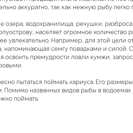
ельно аккуратно, так как нежную рыбу легко 
е озера, водохранилища, речушки, разброс
олуострову, населяет огромное количество р
ее увлекательно. Например, для этой цели о
, напоминающая семгу повадками и силой. Сч
тся освоить премудрости ловли кумжи, запро
ровыми.
есно пытаться поймать хариуса. Его размеры
 Помимо названных видов рыбы в водоемах 
жно поймать: