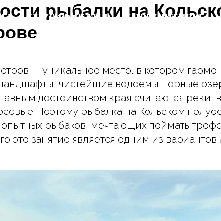
ости рыбалки на Кольск
РЫ
РЫ
СЕРТИФИКАТЫ
СЕРТИФИКАТЫ
КОРПОРАТИВЫ
КОРПОРАТИВЫ
рове
стров — уникальное место, в котором гармо
ландшафты, чистейшие водоемы, горные озе
Главным достоинством края считаются реки, 
осевые. Поэтому рыбалка на Кольском полуо
 опытных рыбаков, мечтающих поймать троф
кого это занятие является одним из вариантов