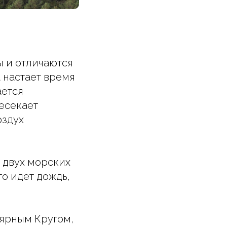
ы и отличаются
а настает время
ается
ресекает
оздух
 двух морских
то идет дождь,
лярным Кругом,