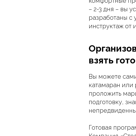
комфортные про
– 2-3 дня – вы
разработаны с 
инструктаж от 
Организов
взять гот
Вы можете сами
катамаран или 
проложить марш
подготовку, зна
непредвиденны
Готовая програ
Компания «Стел