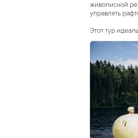
живописной рек
управлять рафт
Этот тур идеаль