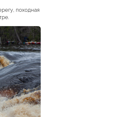
ерегу, походная
тре.