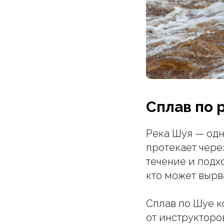
Сплав по р
Река Шуя — одн
протекает чер
течение и подх
кто может вырв
Сплав по Шуе к
от инструкторо