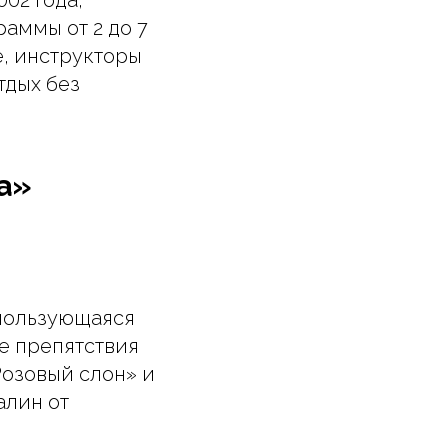
аммы от 2 до 7
е, инструкторы
тдых без
ла»
 пользующаяся
е препятствия
Розовый слон» и
алин от