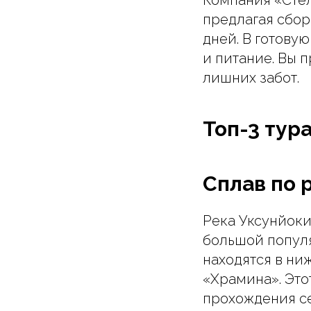
предлагая сбор
дней. В готову
и питание. Вы 
лишних забот.
Топ-3 тур
Сплав по р
Река Уксунйоки
большой популя
находятся в ни
«Храмина». Этот
прохождения се