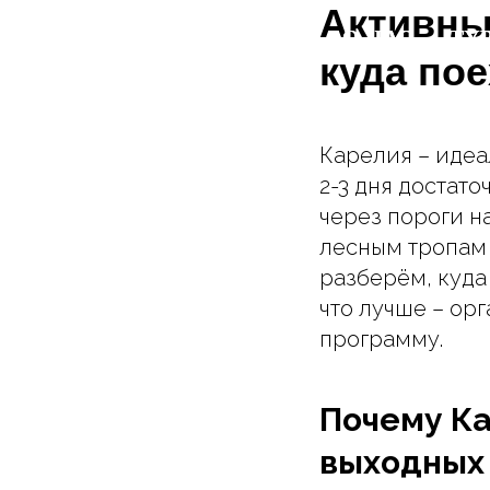
Активны
ГЛАВНАЯ
ГЛАВНАЯ
О НАС
О НАС
ТУ
ТУ
куда пое
Карелия – идеа
2-3 дня достат
через пороги н
лесным тропам 
разберём, куда 
что лучше – ор
программу.
Почему Ка
выходных