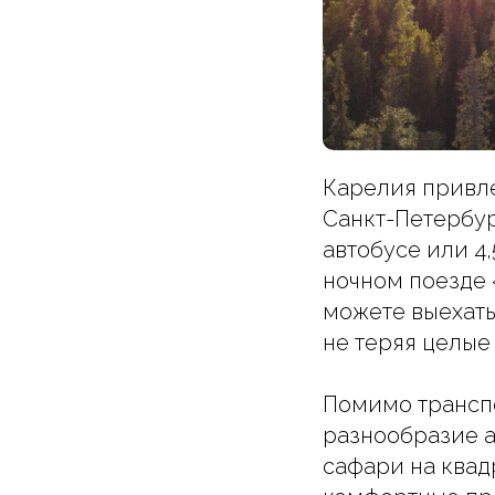
Карелия привле
Санкт-Петербур
автобусе или 4,
ночном поезде «
можете выехать
не теряя целые 
Помимо транспо
разнообразие а
сафари на квадр