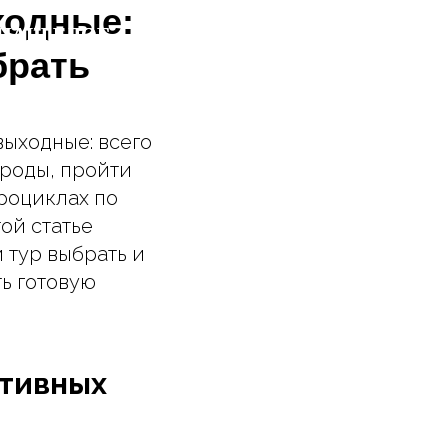
ходные:
НАШ БЛОГ
НАШ БЛОГ
КОНТАКТЫ
КОНТАКТЫ
брать
выходные: всего
ироды, пройти
дроциклах по
ой статье
й тур выбрать и
ть готовую
ктивных