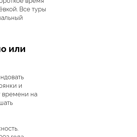
короткое время
ёвкой. Все туры
нальный
о или
ендовать
оянки и
т времени на
ешать
ность.
02 года,