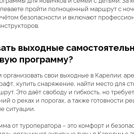
граммы для новичков и семей с детьми. За 
 успеваете пройти полноценный маршрут с ноч
учётом безопасности и включают профессио
инструкторов.
ать выходные самостоятельн
овую программу?
 организовать свои выходные в Карелии: ар
рафт, купить снаряжение, найти место для ст
рут. Это даёт свободу и гибкость, но требуе
ний о реках и порогах, а также готовности р
е ситуации.
мма от туроператора – это комфорт и безопас
ла» организует активные туры в Карелии с 20