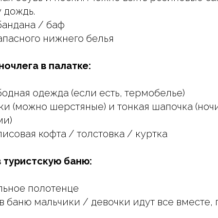
 дождь.
бандана / баф
апасного нижнего белья
ночлега в палатке:
бодная одежда (если есть, термобелье)
ки (можно шерстяные) и тонкая шапочка (ноч
ми)
исовая кофта / толстовка / куртка
в туристскую баню:
ьное полотенце
в баню мальчики / девочки идут все вместе, 