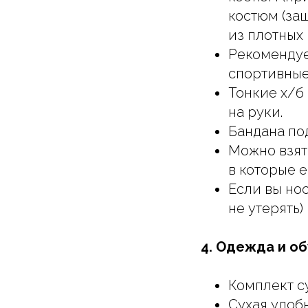
костюм (за
из плотных
Рекоменду
спортивные
Тонкие х/б
на руки.
Бандана под
Можно взят
в которые 
Если вы нос
не утерять)
4. Одежда и об
Комплект с
Сухая удобн