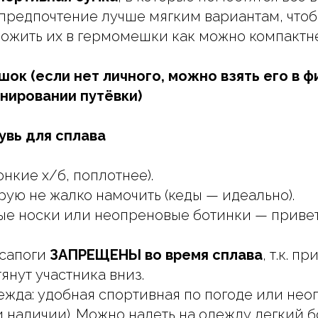
 предпочтение лучше мягким вариантам, что
ожить их в гермомешки как можно компактн
шок (если нет личного, можно взять его в ф
нировании путёвки)
увь для сплава
онкие х/б, поплотнее).
рую не жалко намочить (кеды — идеально).
е носки или неопреновые ботинки — привет
 сапоги
ЗАПРЕЩЕНЫ во время сплава
, т.к. п
тянут участника вниз.
ежда: удобная спортивная по погоде или не
и наличии). Можно надеть на одежду легкий 