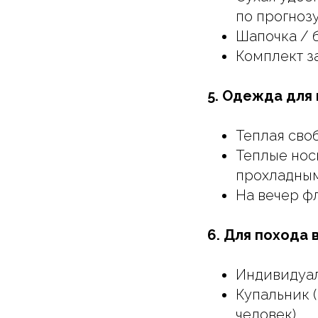
по прогнозу
Шапочка / 
Комплект з
5. Одежда для 
Теплая сво
Теплые нос
прохладны
На вечер фл
6. Для похода 
Индивидуал
Купальник (
человек)