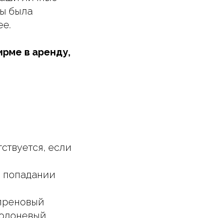
бы была
ее.
ирме в аренду,
ствуется, если
ри попадании
опреновый
болоневый