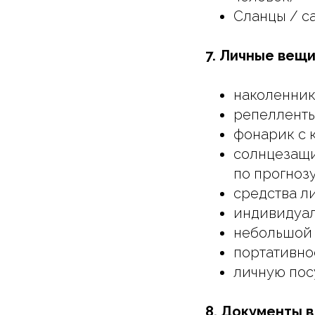
Сланцы / с
7. Личные вещи
наколенник
репелленты
фонарик с 
солнцезащит
по прогноз
средства ли
индивидуал
небольшой 
портативно
личную посу
8. Документы в