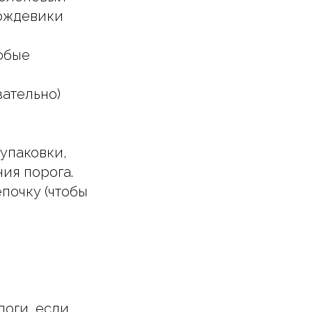
дождевики
любые
зательно)
 упаковки,
ия порога.
епочку (чтобы
поги, если