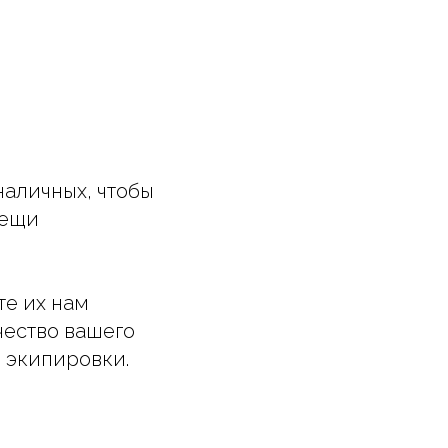
аличных, чтобы
вещи
те их нам
ачество вашего
й экипировки.