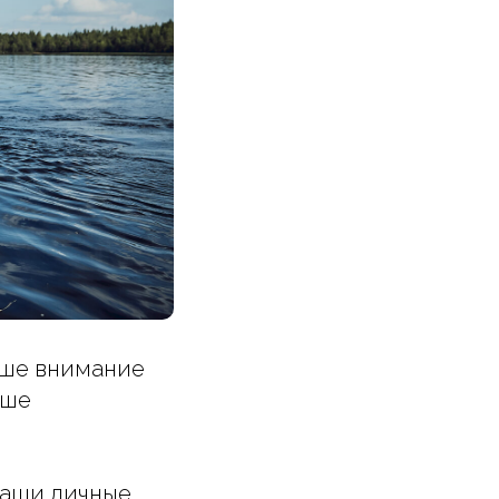
ваше внимание
аше
 ваши личные