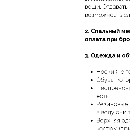
вещи. Отдавать
возможность сл
2. Спальный ме
оплата при бро
3. Одежда и об
Носки (не т
Обувь, кото
Неопреновы
есть.
Резиновые
в воду они 
Верхняя од
костюм (пр