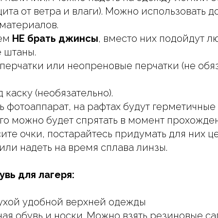
щита от ветра и влаги). Можно использовать 
 материалов.
ем
НЕ брать джинсы
, вместо них подойдут 
 штаны.
 перчатки или неопреновые перчатки (не обя
 каску (необязательно).
ь фотоаппарат, на рафтах будут герметичные
его можно будет спрятать в момент прохожден
ите очки, постарайтесь придумать для них ц
 или надеть на время сплава линзы.
увь для лагеря:
ухой удобной верхней одежды
ая обувь и носки. Можно взять резиновые са